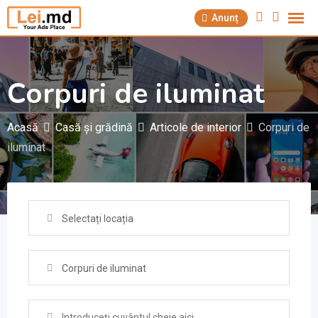
Săriți
Anunț
la
conținut
Corpuri de iluminat
Acasă
Casă și grădină
Articole de interior
Corpuri de
iluminat
Selectați locația
Corpuri de iluminat