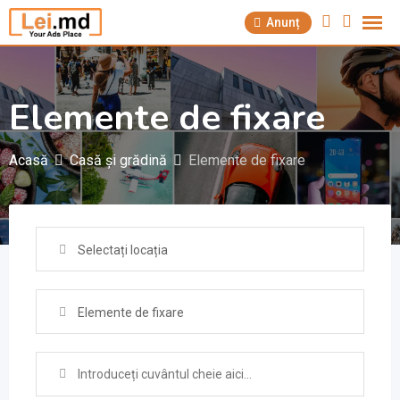
Săriți
Anunț
la
conținut
Elemente de fixare
Acasă
Casă și grădină
Elemente de fixare
Selectați locația
Elemente de fixare