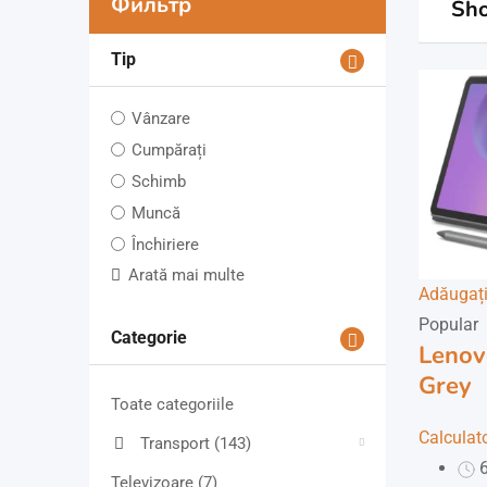
Фильтр
Sho
Tip
Vânzare
Cumpărați
Schimb
Muncă
Închiriere
Arată mai multe
Adăugați 
Popular
Categorie
Lenov
Grey
Toate categoriile
Calculat
Transport
(143)
6
Televizoare
(7)