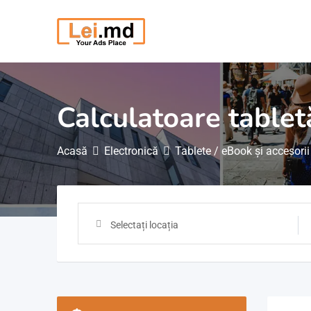
Săriți
la
conținut
Calculatoare tablet
Acasă
Electronică
Tablete / eBook și accesorii
Selectați locația