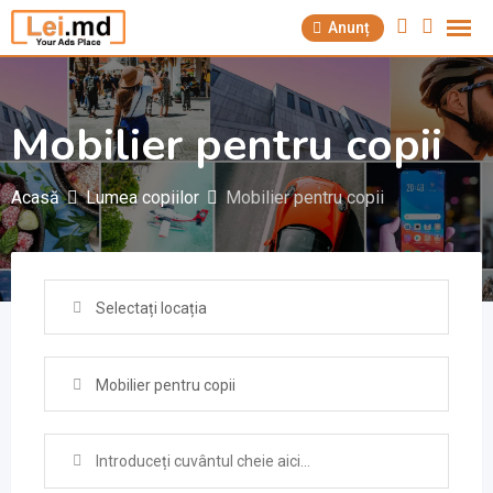
Săriți
Anunț
la
conținut
Mobilier pentru copii
Acasă
Lumea copiilor
Mobilier pentru copii
Selectați locația
Mobilier pentru copii