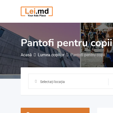
Săriți
la
conținut
Pantofi pentru copii
Acasă
Lumea copiilor
Pantofi pentru copii
Selectați locația