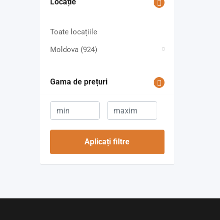
Locație
Toate locațiile
Moldova
(924)
Gama de prețuri
Aplicați filtre