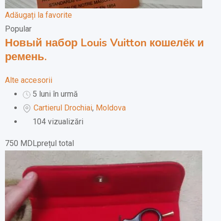
Adăugați la favorite
Popular
Новый набор Louis Vuitton кошелёк и
ремень.
Alte accesorii
5 luni în urmă
Cartierul Drochiai
,
Moldova
104 vizualizări
750
MDL
prețul total