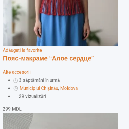
Adăugați la favorite
Пояс-макраме “Алое сердце”
Alte accesorii
3 săptămâni în urmă
Municipiul Chișinău
,
Moldova
29 vizualizări
299
MDL