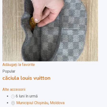
Adăugați la favorite
Popular
căciula louis vuitton
Alte accesorii
6 luni în urmă
Municipiul Chișinău
,
Moldova