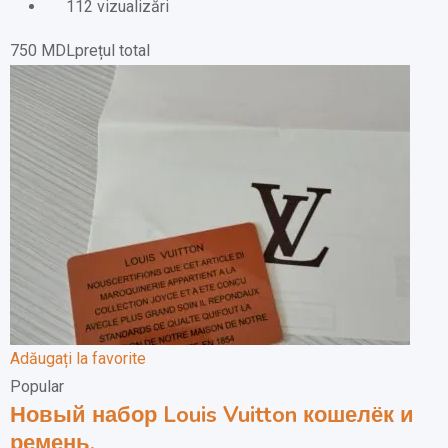
112 vizualizări
750
MDL
prețul total
Adăugați la favorite
Popular
Новый набор Louis Vuitton кошелёк и
ремень.