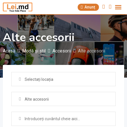
Săriți
Anunț
la
conținut
Alte accesorii
Acasă
Modă și stil
Accesorii
Alte accesorii
Selectați locația
Alte accesorii