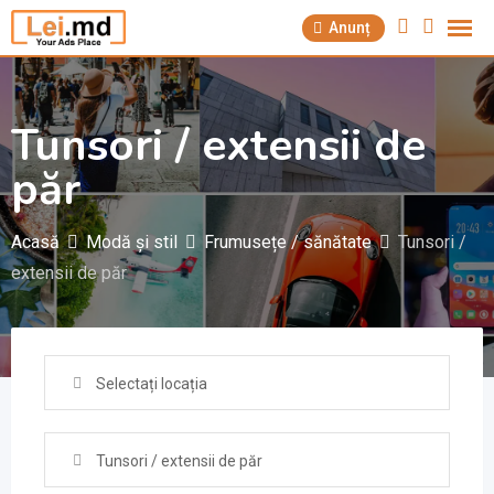
Săriți
Anunț
la
conținut
Tunsori / extensii de
păr
Acasă
Modă și stil
Frumusețe / sănătate
Tunsori /
extensii de păr
Selectați locația
Tunsori / extensii de păr