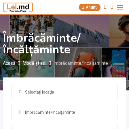
Săriți
Anunț
la
conținut
Îmbrăcăminte/
încălțăminte
Acasă
Modă și stil
Îmbrăcăminte/încălțăminte
Selectați locația
Îmbrăcăminte/încălțăminte