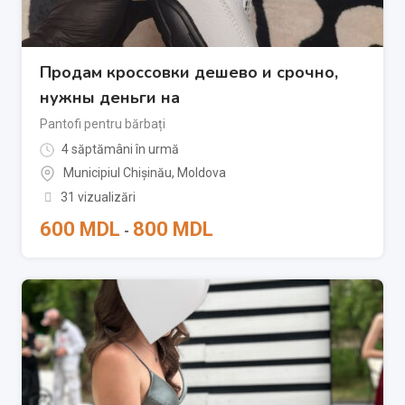
Продам кроссовки дешево и срочно,
нужны деньги на
Pantofi pentru bărbați
4 săptămâni în urmă
Municipiul Chișinău
,
Moldova
31 vizualizări
600
MDL
800
MDL
-