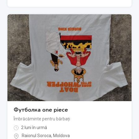
Футболка one piece
Îmbrăcăminte pentru bărbați
2 luni în urmă
Raionul Soroca
,
Moldova