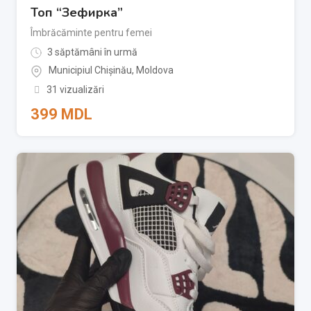
Топ “Зефирка”
Îmbrăcăminte pentru femei
3 săptămâni în urmă
Municipiul Chișinău
,
Moldova
31 vizualizări
399
MDL