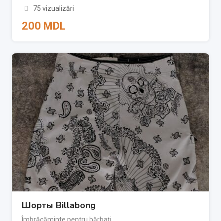
75 vizualizări
200
MDL
Шорты Billabong
Îmbrăcăminte pentru bărbați