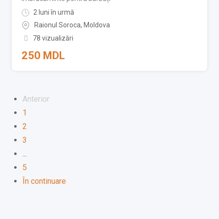
2 luni în urmă
Raionul Soroca
,
Moldova
78 vizualizări
250
MDL
Anterior
1
2
3
...
5
În continuare