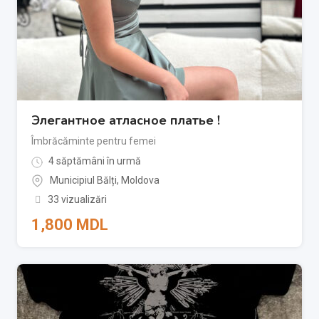
Элегантное атласное платье !
Îmbrăcăminte pentru femei
4 săptămâni în urmă
Municipiul Bălți
,
Moldova
33 vizualizări
1,800
MDL