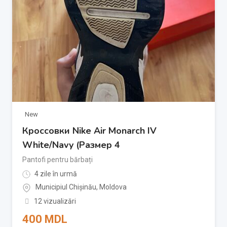
New
Кроссовки Nike Air Monarch IV
White/Navy (Размер 4
Pantofi pentru bărbați
4 zile în urmă
Municipiul Chișinău
,
Moldova
12 vizualizări
400
MDL