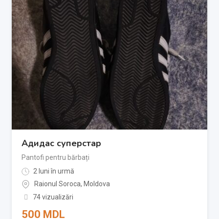
Адидас суперстар
Pantofi pentru bărbați
2 luni în urmă
Raionul Soroca
,
Moldova
74 vizualizări
500
MDL