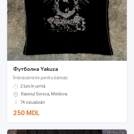
Футболка Yakuza
Îmbrăcăminte pentru bărbați
2 luni în urmă
Raionul Soroca
,
Moldova
74 vizualizări
250
MDL