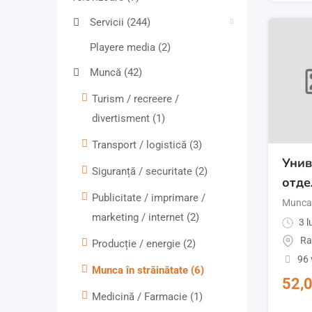
Servicii
(244)
Playere media
(2)
Muncă
(42)
Turism / recreere /
divertisment
(1)
Transport / logistică
(3)
Унив
Siguranță / securitate
(2)
отде
Publicitate / imprimare /
Munca 
marketing / internet
(2)
3 l
Ra
Producție / energie
(2)
96 
Munca în străinătate
(6)
52,
Medicină / Farmacie
(1)