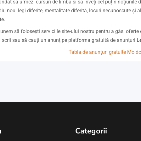
dat să urmezi cursuri de limbă și să înveți cel puțin noțiunile de 
u nou: legi diferite, mentalitate diferită, locuri necunoscute și al
te.
punem să folosești serviciile site-ului nostru pentru a găsi oferte
ă scrii sau să cauți un anunț pe platforma gratuită de anunțuri
L
Tabla de anunțuri gratuite Mold
u
Categorii