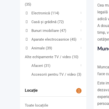
(35)
Cea ma
legală
Electronică
(114)
adică v
Casă și grădină
(72)
A doua
Bunuri imobiliare
(47)
timp, v
cetățe
Aparate electrocasnice
(45)
Munc
Animale
(39)
Alte echipamente TV / video
(10)
Afaceri
(31)
Munca 
face cu
Accesorii pentru TV / video
(3)
Este im
dezavan
Locație
experie
persoan
Toate locațiile