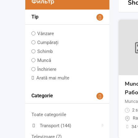
Фильтр
Sho
Tip
Vânzare
Cumpărați
Schimb
Muncă
Închiriere
Arată mai multe
Munci
Рабо
Categorie
Munca 
2 s
Toate categoriile
Ra
Transport
(144)
34 
Televizoare
(7)