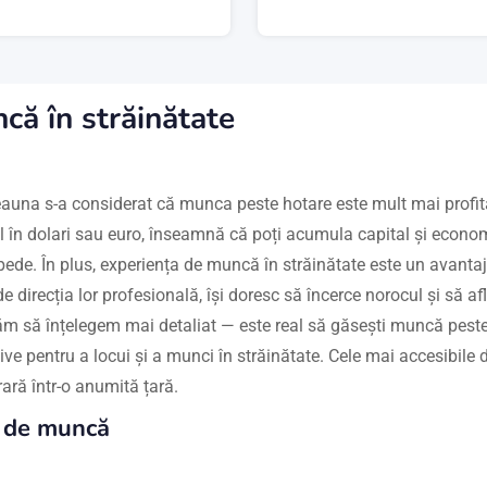
că în străinătate
eauna s-a considerat că munca peste hotare este mult mai profita
l în dolari sau euro, înseamnă că poți acumula capital și economi
pede. În plus, experiența de muncă în străinătate este un avantaj
de direcția lor profesională, își doresc să încerce norocul și să a
ăm să înțelegem mai detaliat — este real să găsești muncă pest
ve pentru a locui și a munci în străinătate. Cele mai accesibile 
ară într-o anumită țară.
 de muncă