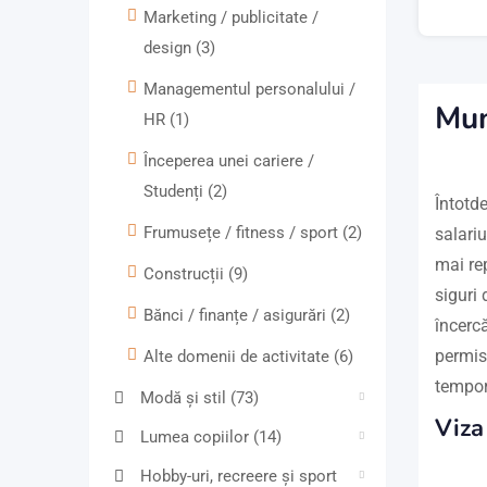
Marketing / publicitate /
design
(3)
Managementul personalului /
Mun
HR
(1)
Începerea unei cariere /
Studenți
(2)
Întotd
Frumusețe / fitness / sport
(2)
salariu
mai re
Construcții
(9)
siguri 
Bănci / finanțe / asigurări
(2)
încerc
permisi
Alte domenii de activitate
(6)
tempor
Modă și stil
(73)
Viza
Lumea copiilor
(14)
Hobby-uri, recreere și sport