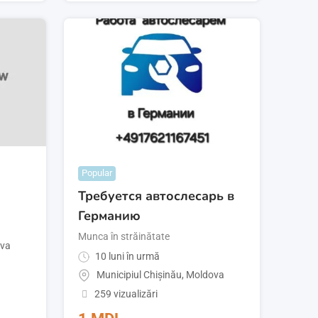
Popular
Требуется автослесарь в
Германию
Munca în străinătate
va
10 luni în urmă
Municipiul Chișinău
,
Moldova
259 vizualizări