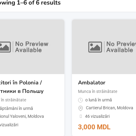
wing 1–6 of 6 results
tori în Polonia /
Ambalator
тники в Польшу
Munca în străinătate
în străinătate
o lună în urmă
Cartierul Brican
,
Moldova
ăptămâni în urmă
46 vizualizări
ionul Yaloveni
,
Moldova
vizualizări
3,000
MDL