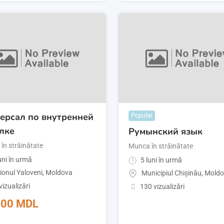
ерсал по внутренней
Popular
лке
Румынский язык
în străinătate
Munca în străinătate
uni în urmă
5 luni în urmă
ionul Yaloveni
,
Moldova
Municipiul Chișinău
,
Moldo
vizualizări
130 vizualizări
000
MDL