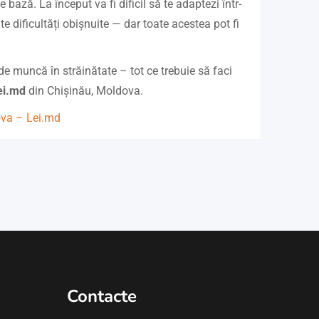
bază. La început va fi dificil să te adaptezi într-
te dificultăți obișnuite — dar toate acestea pot fi
 de muncă în străinătate – tot ce trebuie să faci
ei.md
din Chișinău, Moldova.
ova – Lei.md
Contacte