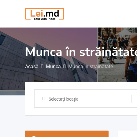
Săriți
la
conținut
Munca în străinătat
Acasă
Muncă
Munca în străinătate
Selectați locația