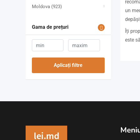
recoman
Moldova
(923)
un medi
depăși
Gama de prețuri
Îți pro
este s
Aplicați filtre
Meni