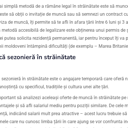
i simplă metodă de a rămâne legal în străinătate este să munce
 este să obții o invitație de muncă sau să semnezi un contract c
iza de muncă, îți permite să te afli în afara țării între 6 luni și 3 a
 metodă accesibilă de legalizare este obținerea unui permis de 
ei putea solicita rezidență permanentă, iar pentru început îți va p
nii moldoveni întâmpină dificultăți (de exemplu – Marea Britani
ă sezonieră în străinătate
sezonieră în străinătate este o angajare temporară care oferă nu 
noștință cu specificul, tradițiile și cultura unei alte țări.
portant să analizezi aceleași oferte de muncă în străinătate pe m
tajele și să afli salariul mediu pentru poziții similare. De cele 
nță, indicând salarii mult prea atractive – acest lucru trebuie să
ele care nu cunosc limba țării în care ajung se vor confrunta ine