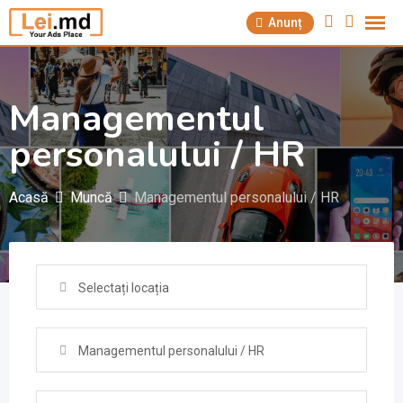
Săriți
Anunț
la
conținut
Managementul
personalului / HR
Acasă
Muncă
Managementul personalului / HR
Selectați locația
Managementul personalului / HR