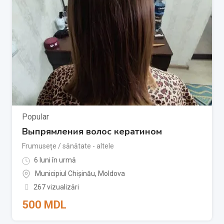
Popular
Выпрямления волос кератином
Frumusețe / sănătate - altele
6 luni în urmă
Municipiul Chișinău
,
Moldova
267 vizualizări
500
MDL