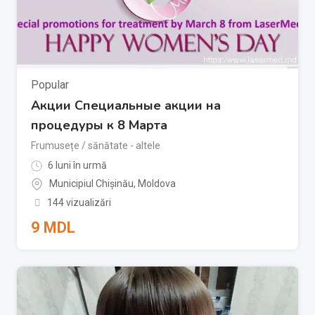
Popular
Акции Специальные акции на
процедуры к 8 Марта
Frumusețe / sănătate - altele
6 luni în urmă
Municipiul Chișinău
,
Moldova
144 vizualizări
9
MDL