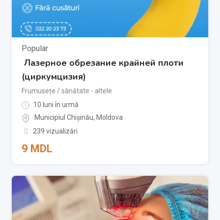
Popular
Лазерное обрезание крайней плоти
(циркумцизия)
Frumusețe / sănătate - altele
10 luni în urmă
Municipiul Chișinău
,
Moldova
239 vizualizări
9
MDL