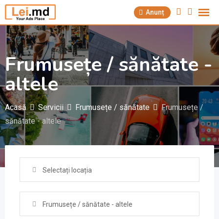
Săriți
Anunț
la
conținut
Frumusețe / sănătate -
altele
Acasă
Servicii
Frumusețe / sănătate
Frumusețe /
sănătate - altele
Selectați locația
Frumusețe / sănătate - altele