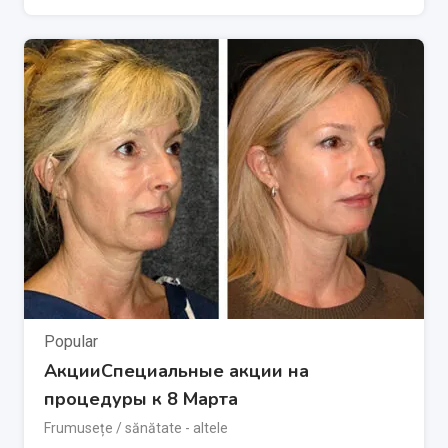
Popular
АкцииСпециальные акции на
процедуры к 8 Марта
Frumusețe / sănătate - altele