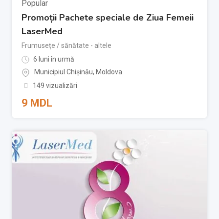
Popular
Promoții Pachete speciale de Ziua Femeii
LaserMed
Frumusețe / sănătate - altele
6 luni în urmă
Municipiul Chișinău
,
Moldova
149 vizualizări
9
MDL