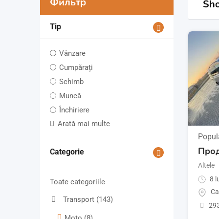
Фильтр
Sho
Tip
Vânzare
Cumpărați
Schimb
Muncă
Închiriere
Arată mai multe
Popul
Прод
Categorie
Altele
8 l
Toate categoriile
Car
Transport
(143)
293
Моtо
(8)