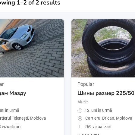
wing 1–2 of 2 results
ar
Popular
ам Мазду
Шины размер 225/5
Altele
uni în urmă
12 luni în urmă
tierul Telenești
,
Moldova
Cartierul Brican
,
Moldova
 vizualizări
269 vizualizări