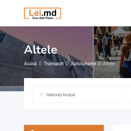
Săriți
la
conținut
Altele
Acasă
Transport
Autoturisme
Altele
Selectați locația