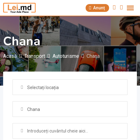
Săriți
Anunț
la
conținut
Chana
Acasă
Transport
Autoturisme
Chana
Selectați locația
Chana