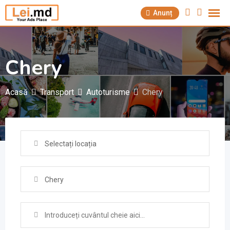
Săriți
Anunț
la
conținut
Chery
Acasă
Transport
Autoturisme
Chery
Selectați locația
Chery