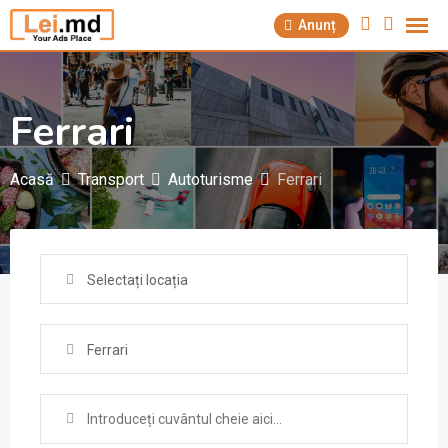
Săriți
Anunț
la
conținut
Ferrari
Acasă
Transport
Autoturisme
Ferrari
Selectați locația
Ferrari