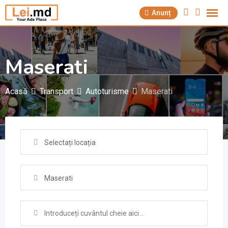
Săriți
Anunț
la
conținut
Maserati
Acasă
Transport
Autoturisme
Maserati
Selectați locația
Maserati