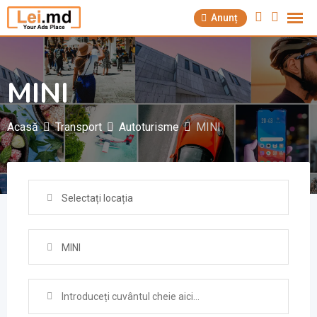
Săriți
Anunț
la
conținut
MINI
Acasă
Transport
Autoturisme
MINI
Selectați locația
MINI