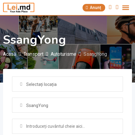
Săriți
Anunț
la
conținut
SsangYong
Acasă
Transport
Autoturisme
SsangYong
Selectați locația
SsangYong