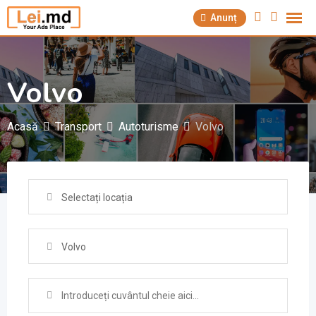
Săriți
Anunț
la
conținut
Volvo
Acasă
Transport
Autoturisme
Volvo
Selectați locația
Volvo