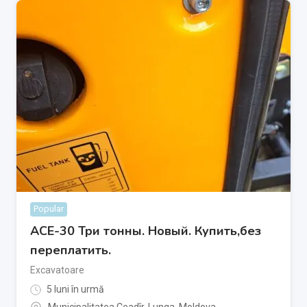
Popular
АСЕ-30 Три тонны. Новый. Купить,без
переплатить.
Excavatoare
5 luni în urmă
Municipalitatea Ceadîr-Lunga
,
Moldova