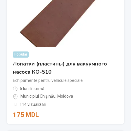
Popular
Лопатки (пластины) для вакуумного
насоса КО-510
Echipamente pentru vehicule speciale
5 luni în urmă
Municipiul Chișinău
,
Moldova
114 vizualizări
175
MDL