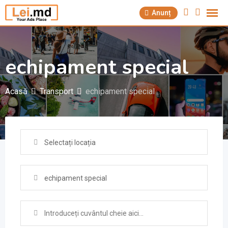
Săriți
Anunț
la
conținut
echipament special
Acasă
Transport
echipament special
Selectați locația
echipament special