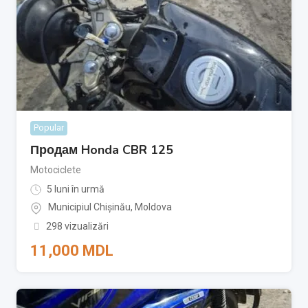
Popular
Продам Honda CBR 125
Motociclete
5 luni în urmă
Municipiul Chișinău
,
Moldova
298 vizualizări
11,000
MDL