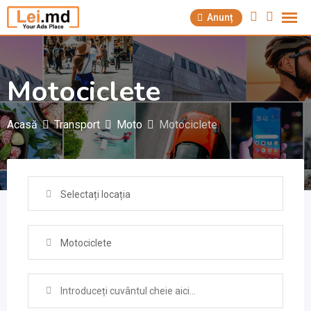
Săriți
Anunț
la
conținut
Motociclete
Acasă
Transport
Моtо
Motociclete
Selectați locația
Motociclete