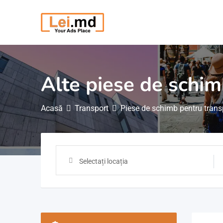
Săriți
la
conținut
Alte piese de schi
Acasă
Transport
Piese de schimb pentru trans
Selectați locația