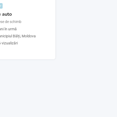
r
e auto
iese de schimb
uni în urmă
nicipiul Bălți
,
Moldova
 vizualizări