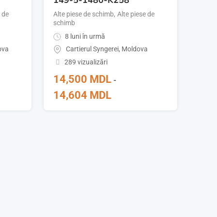
e de
Alte piese de schimb
,
Alte piese de
schimb
8 luni în urmă
ova
Cartierul Syngerei
,
Moldova
289 vizualizări
14,500
MDL
-
14,604
MDL