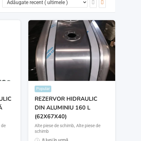
Popular
ULIC
REZERVOR HIDRAULIC
Ă
DIN ALUMINIU 160 L
(62X67X40)
e de
Alte piese de schimb
,
Alte piese de
schimb
8 luni în urmă