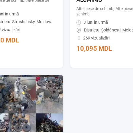
iese de schimb
,
Alte piese de
b
Alte piese de schimb
,
Alte pies
uni în urmă
schimb
strictul Strashensky
,
Moldova
8 luni în urmă
 vizualizări
Districtul Șoldănești
,
Mold
269 vizualizări
30
MDL
10,095
MDL