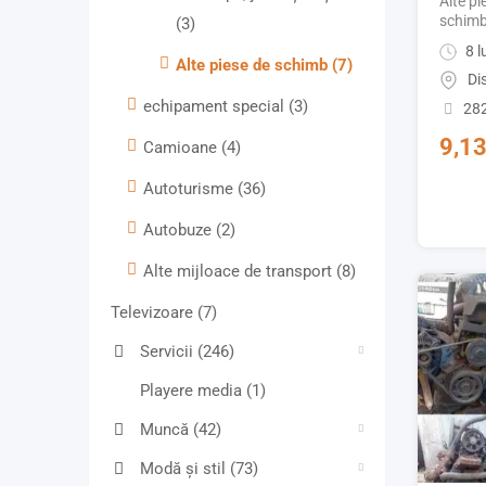
Alte p
schim
(3)
8 l
Alte piese de schimb
(7)
Di
echipament special
(3)
282
9,1
Camioane
(4)
Autoturisme
(36)
Autobuze
(2)
Alte mijloace de transport
(8)
Televizoare
(7)
Servicii
(246)
Playere media
(1)
Muncă
(42)
Modă și stil
(73)