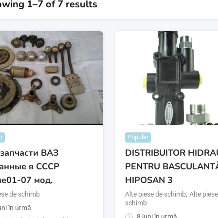
wing 1–7 of 7 results
r
Popular
запчасти ВАЗ
DISTRIBUITOR HIDRA
анные в СССР
PENTRU BASCULANT
е01-07 мод.
HIPOSAN 3
iese de schimb
Alte piese de schimb
,
Alte pies
schimb
uni în urmă
8 luni în urmă