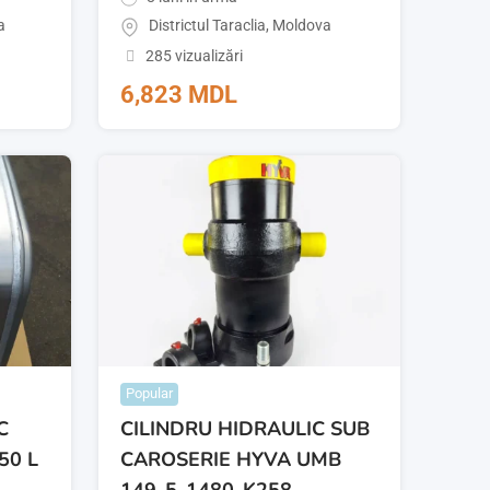
a
Districtul Taraclia
,
Moldova
285 vizualizări
6,823
MDL
Popular
C
CILINDRU HIDRAULIC SUB
50 L
CAROSERIE HYVA UMB
149-5-1480-K258