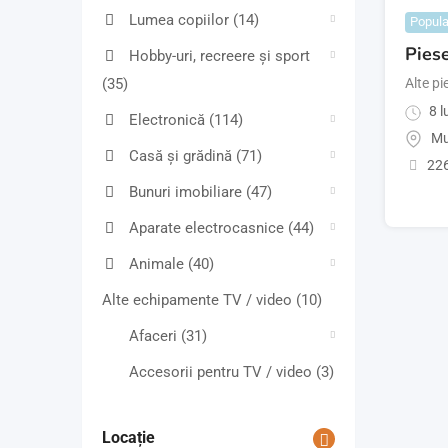
Lumea copiilor
(14)
Popula
Pies
Hobby-uri, recreere și sport
(35)
Alte p
8 l
Electronică
(114)
Mu
Casă și grădină
(71)
226
Bunuri imobiliare
(47)
Aparate electrocasnice
(44)
Animale
(40)
Alte echipamente TV / video
(10)
Afaceri
(31)
Accesorii pentru TV / video
(3)
Locație