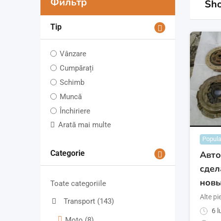
Фильтр
Sho
Tip
Vânzare
Cumpărați
Schimb
Muncă
Închiriere
Arată mai multe
Popula
Categorie
Авто
сдел
новы
Toate categoriile
Alte p
Transport
(143)
6 l
Моtо
(8)