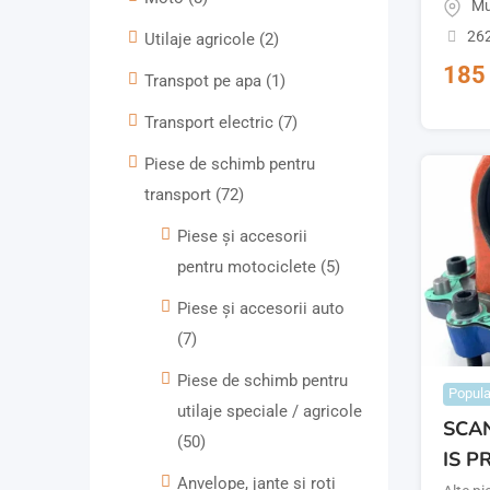
Mu
262
Utilaje agricole
(2)
18
Transpot pe apa
(1)
Transport electric
(7)
Piese de schimb pentru
transport
(72)
Piese și accesorii
pentru motociclete
(5)
Piese și accesorii auto
(7)
Piese de schimb pentru
Popula
utilaje speciale / agricole
SCAN
(50)
IS P
Anvelope, jante și roți