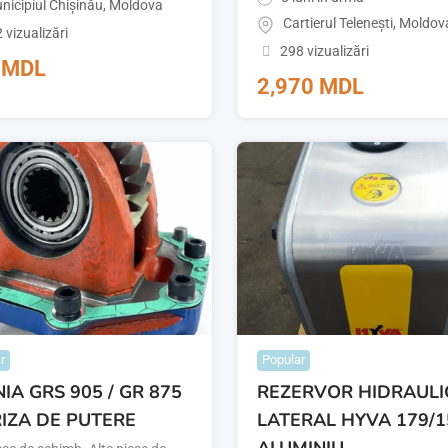
nicipiul Chișinău
,
Moldova
Cartierul Telenești
,
Moldov
 vizualizări
298 vizualizări
5
MDL
2,970
MDL
r
Popular
IA GRS 905 / GR 875
REZERVOR HIDRAULI
RIZA DE PUTERE
LATERAL HYVA 179/1
ALUMINIU