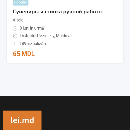
Popular
Сувениры из гипса ручной работы
Altele
9 luni în urmă
Districtul Rezinskiy
,
Moldova
189 vizualizări
65
MDL