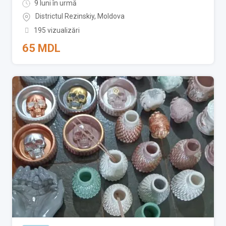
9 luni în urmă
Districtul Rezinskiy
,
Moldova
195 vizualizări
65
MDL