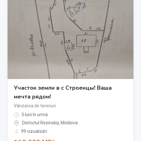
Участок земли в с Строенцы! Ваша
мечта рядом!
Vânzarea de terenuri
3 luni în urmă
Districtul Rezinskiy
,
Moldova
99 vizualizări