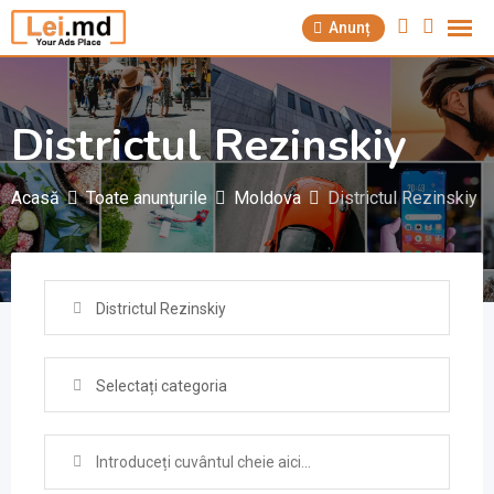
Săriți
Anunț
la
conținut
Districtul Rezinskiy
Acasă
Toate anunțurile
Moldova
Districtul Rezinskiy
Districtul Rezinskiy
Selectați categoria