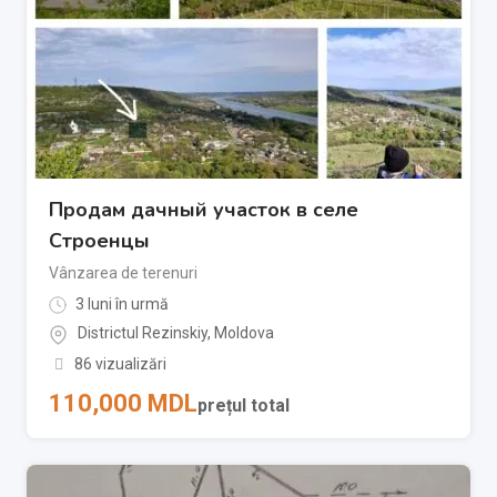
Продам дачный участок в селе
Строенцы
Vânzarea de terenuri
3 luni în urmă
Districtul Rezinskiy
,
Moldova
86 vizualizări
110,000
MDL
prețul total