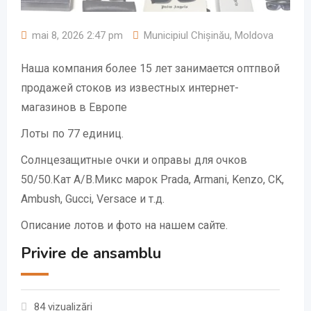
mai 8, 2026 2:47 pm
Municipiul Chișinău
,
Moldova
Наша компания более 15 лет занимается оптпвой
продажей стоков из известных интернет-
магазинов в Европе
Лоты по 77 единиц.
Солнцезащитные очки и оправы для очков
50/50.Кат А/В.Микс марок Prada, Armani, Kenzo, CK,
Ambush, Gucci, Versace и т.д.
Описание лотов и фото на нашем сайте.
Privire de ansamblu
84 vizualizări