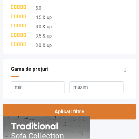
5.0
4.5 & up
4.0 & up
3.5 & up
3.0 & up
Gama de prețuri
Aplicați filtre