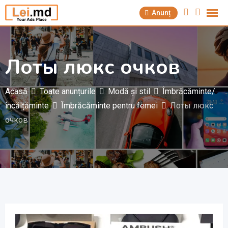
Săriți
Anunț
la
conținut
Лоты люкс очков
Acasă
Toate anunțurile
Modă și stil
Îmbrăcăminte/
încălțăminte
Îmbrăcăminte pentru femei
Лоты люкс
очков