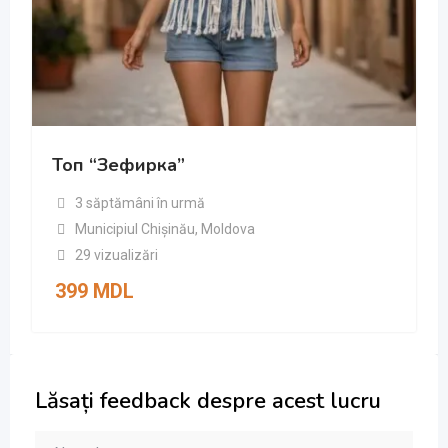
Топ “Зефирка”
3 săptămâni în urmă
Municipiul Chișinău
,
Moldova
29 vizualizări
399
MDL
Lăsați feedback despre acest lucru