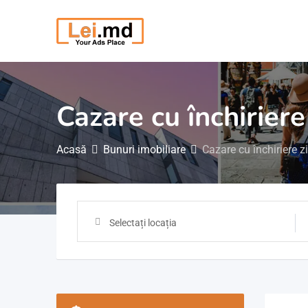
Săriți
la
conținut
Cazare cu închiriere
Acasă
Bunuri imobiliare
Cazare cu închiriere z
Selectați locația