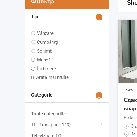
Фильтр
Sho
Tip
Vânzare
Cumpărați
Schimb
Muncă
Închiriere
Arată mai multe
New
Categorie
Сдаю
квар
Toate categoriile
Flats p
Transport
(143)
3 z
Mu
Televizoare
(7)