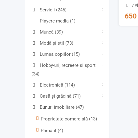
7 v
Servicii
(245)
65
Playere media
(1)
Muncă
(39)
Modă și stil
(73)
Lumea copiilor
(15)
Hobby-uri, recreere și sport
(34)
Electronică
(114)
Casă și grădină
(71)
Bunuri imobiliare
(47)
Proprietate comercială
(13)
Pământ
(4)