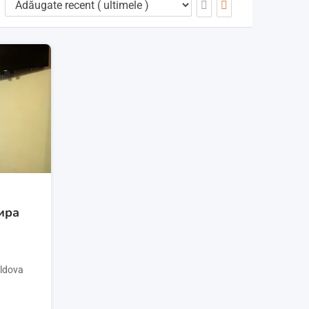
ира
ldova