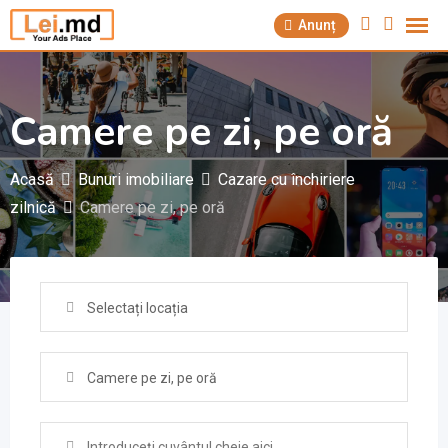
Săriți
Anunț
la
conținut
Camere pe zi, pe oră
Acasă
Bunuri imobiliare
Cazare cu închiriere
zilnică
Camere pe zi, pe oră
Selectați locația
Camere pe zi, pe oră