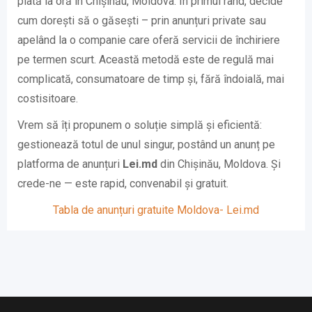
plată la oră în Chișinău, Moldova. În primul rând, decide
cum dorești să o găsești – prin anunțuri private sau
apelând la o companie care oferă servicii de închiriere
pe termen scurt. Această metodă este de regulă mai
complicată, consumatoare de timp și, fără îndoială, mai
costisitoare.
Vrem să îți propunem o soluție simplă și eficientă:
gestionează totul de unul singur, postând un anunț pe
platforma de anunțuri
Lei.md
din Chișinău, Moldova. Și
crede-ne — este rapid, convenabil și gratuit.
Tabla de anunțuri gratuite Moldova- Lei.md