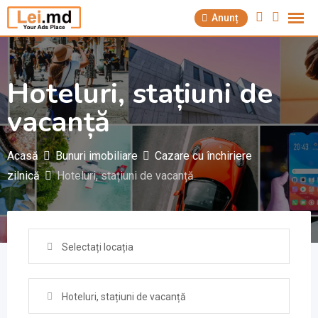
Săriți
Anunț
la
conținut
Hoteluri, stațiuni de
vacanță
Acasă
Bunuri imobiliare
Cazare cu închiriere
zilnică
Hoteluri, stațiuni de vacanță
Selectați locația
Hoteluri, stațiuni de vacanță