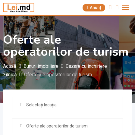
Săriți
Anunț
la
conținut
Oferte ale
operatorilor de turism
Acasă
Bunuri imobiliare
Cazare cu închiriere
zilnică
Oferte ale operatorilor de turism
Selectați locația
Oferte ale operatorilor de turism