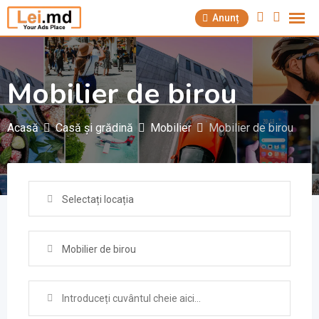
Săriți
Anunț
la
conținut
Mobilier de birou
Acasă
Casă și grădină
Mobilier
Mobilier de birou
Selectați locația
Mobilier de birou