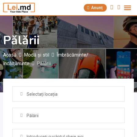
Săriți
Anunț
la
conținut
Pălării
Acasă
Modă și stil
Îmbrăcăminte/
încălțăminte
Pălării
Selectați locația
Pălării