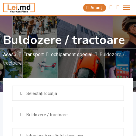
Săriți
Anunț
la
conținut
Buldozere / tractoare
Acasă
Transport
echipament special
Buldozere /
tractoare
Selectați locația
Buldozere / tractoare